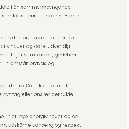
ale dele i én sammenhængende
s samlet, så huset føles nyt – men
nstruktioner, bærende og lette
g af vinduer og døre, udvendig
 detaljer som karme, gerichter
vet – fremstår præcis og
erpartnere. Som kunde får du
nyt tag eller ønsker det fulde
ne linjer, nye energivinduer og en
nsomt udskårne udhæng og respekt