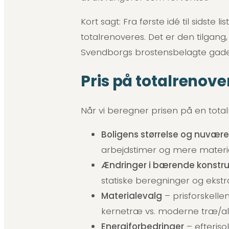
Kort sagt: Fra første idé til sidst
totalrenoveres. Det er den tilgang, 
Svendborgs brostensbelagte gade
Pris på totalrenov
Når vi beregner prisen på en tota
Boligens størrelse og nuvær
arbejdstimer og mere materi
Ændringer i bærende konstru
statiske beregninger og ekstr
Materialevalg
– prisforskelle
kernetræ vs. moderne træ/al
Energiforbedringer
– efteris