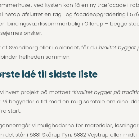
Sommerhuset ved kysten kan få en ny træfacade i rob
mpel netop afsluttet en tag- og facadeopgradering i 57
en bindingsværkssommerbolig i Ollerup – begge sted
sejernes ønsker.
 af Svendborg eller i oplandet, får du
kvalitet bygget p
t binder helheden sammen.
ste idé til sidste liste
i hvert projekt på mottoet
“Kvalitet bygget på traditio
g: Vi begynder altid med en rolig samtale om dine idée
ra start.
 gennemgår vi mulighederne for materialer, løsninger 
m det står i 5881 Skårup Fyn, 5882 Vejstrup eller midt 