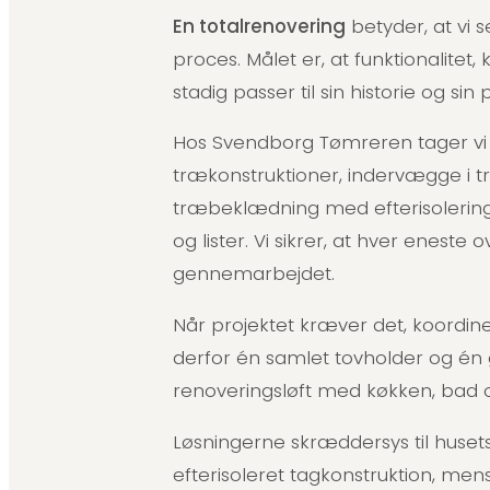
En totalrenovering
betyder, at vi
proces. Målet er, at funktionalitet
stadig passer til sin historie og sin
Hos Svendborg Tømreren tager vi s
trækonstruktioner, indervægge i træ
træbeklædning med efterisolerin
og lister. Vi sikrer, at hver enest
gennemarbejdet.
Når projektet kræver det, koordin
derfor én samlet tovholder og én 
renoveringsløft med køkken, bad og
Løsningerne skræddersys til husets 
efterisoleret tagkonstruktion, me