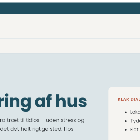
ing af hus
KLAR DI
Loka
 træt til tidløs – uden stress og
Tyde
et det helt rigtige sted. Hos
Flot