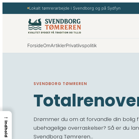
Spring
Lokalt tømrerarbejde i Svendborg og på Sydfyn
til
indhold
Forside
Om
Artikler
Privatlivspolitik
SVENDBORG TØMREREN
Totalrenover
→
Drømmer du om at forvandle din bolig fra
Indhold
ubehagelige overraskelser? Så er du land
Svendborg Tømreren…