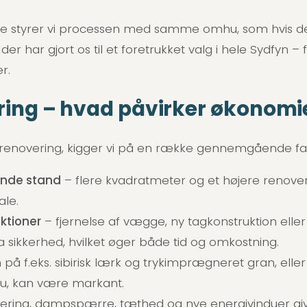
e liste styrer vi processen med samme omhu, som hvis d
der har gjort os til et foretrukket valg i hele Sydfyn – 
r.
ering – hvad påvirker økonomi
lrenovering, kigger vi på en række gennemgående fak
ende stand
– flere kvadratmeter og et højere renover
ale.
ktioner
– fjernelse af vægge, ny tagkonstruktion ell
a sikkerhed, hvilket øger både tid og omkostning.
n på f.eks. sibirisk lærk og trykimprægneret gran, elle
u, kan være markant.
olering, dampspærre, tæthed og nye energivinduer gi