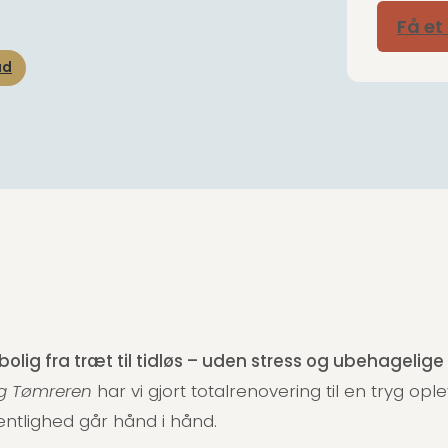
Få et
ud
lig fra træt til tidløs – uden stress og ubehagelige
g Tømreren
har vi gjort totalrenovering til en tryg ople
ntlighed går hånd i hånd.