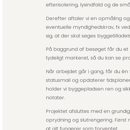
efterisolering, lysindfald og de små
Derefter aftaler vi en opmåling og
eventuelle myndighedskrav, fx ved
sig, at der skal søges byggetillade
På baggrund af besøget får du et
tydeligt markeret, så du kan se pr
Når arbejdet går i gang, får du én 
statusmail og opdaterer tidsplanen
holder vi byggepladsen ren og sik
notater.
Projektet afsluttes med en grundi
oprydning og slutrengøring. Først n
at alt fungerer som forventet.