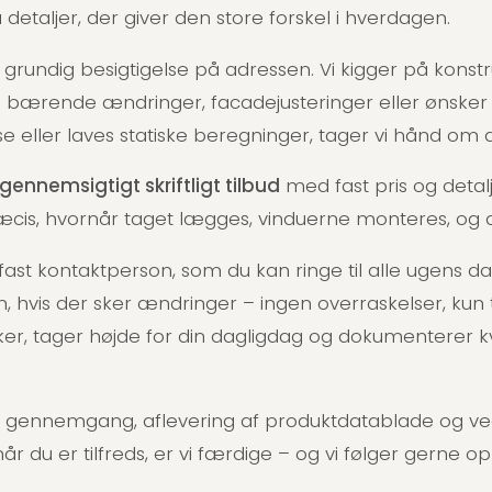
 detaljer, der giver den store forskel i hverdagen.
 grundig besigtigelse på adressen. Vi kigger på konst
 bærende ændringer, facadejusteringer eller ønsker 
lse eller laves statiske beregninger, tager vi hånd om 
gennemsigtigt skriftligt tilbud
med fast pris og detal
æcis, hvornår taget lægges, vinduerne monteres, og de
fast kontaktperson, som du kan ringe til alle ugens da
, hvis der sker ændringer – ingen overraskelser, kun
ker, tager højde for din dagligdag og dokumenterer 
g gennemgang, aflevering af produktdatablade og ved
år du er tilfreds, er vi færdige – og vi følger gerne o