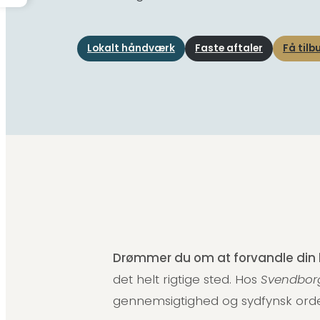
Lokalt håndværk
Faste aftaler
Få tilb
Drømmer du om at forvandle din bo
det helt rigtige sted. Hos
Svendbor
gennemsigtighed og sydfynsk orde