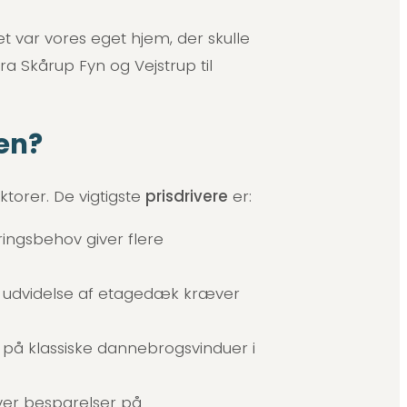
et var vores eget hjem, der skulle
fra Skårup Fyn og Vejstrup til
en?
torer. De vigtigste
prisdrivere
er:
ingsbehov giver flere
er udvidelse af etagedæk kræver
r på klassiske dannebrogsvinduer i
ver besparelser på