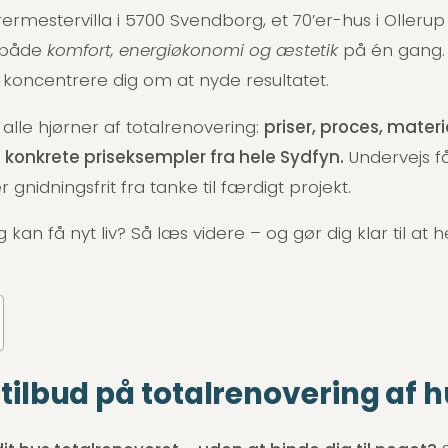
ermestervilla i 5700 Svendborg, et 70’er-hus i Olleru
e både
komfort, energiøkonomi og æstetik
på én gang. 
kan koncentrere dig om at nyde resultatet.
 alle hjørner af totalrenovering:
priser, proces, mater
konkrete priseksempler fra hele Sydfyn.
Undervejs få
nidningsfrit fra tanke til færdigt projekt.
ig kan få nyt liv? Så læs videre – og gør dig klar til at 
 tilbud på totalrenovering af 