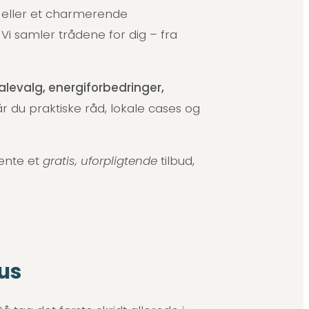
p eller et charmerende
Vi samler trådene for dig – fra
ialevalg, energiforbedringer,
r du praktiske råd, lokale cases og
hente et
gratis, uforpligtende
tilbud,
hus