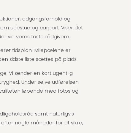
ruktioner, adgangsforhold og
om udestue og carport. Viser det
det via vores faste rådgivere.
jeret tidsplan. Milepælene er
n sidste liste sættes på plads.
ge. Vi sender en kort ugentlig
 tryghed. Under selve udførelsen
kvaliteten løbende med fotos og
ligeholdsråd samt naturligvis
p efter nogle måneder for at sikre,