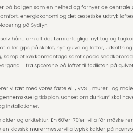
 ser på boligen som en helhed og fornyer de centr
, komfort, energiøkonomi og det æstetiske udtryk løfte
 placering på Sydfyn.
elv hånd om alt det tømrerfaglige: nyt tag og tagko
 eller gips på skelet, nye gulve og lofter, udskiftnin
g, komplet køkkenmontage samt specialsnedkererede
e overgang – fra spærene på loftet til fodlisten på gul
erer vi tæt med vores faste el-, VVS-, murer- og mal
gennemskuelig tidsplan, uanset om du “kun” skal have 
 installationer.
alder og arkitektur. En 60’er-70’er-villa får måske re
ns en klassisk murermestervilla typisk kalder på næ