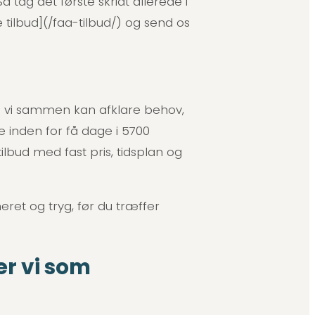
å tag det første skridt allerede i
de tilbud](/faa-tilbud/) og send os
så vi sammen kan afklare behov,
 inden for få dage i 5700
ilbud med fast pris, tidsplan og
meret og tryg, før du træffer
er vi som