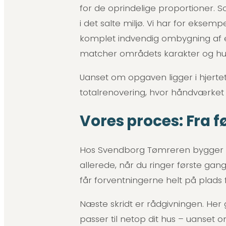
for de oprindelige proportioner. 
i det salte miljø. Vi har for ekse
komplet indvendig ombygning af 
matcher områdets karakter og hu
Uanset om opgaven ligger i hjertet
totalrenovering, hvor håndværke
Vores proces: Fra før
Hos Svendborg Tømreren bygger v
allerede, når du ringer første gan
får forventningerne helt på plads f
Næste skridt er rådgivningen. Her
passer til netop dit hus – uanset o