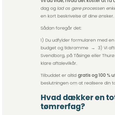
Vil du vide, hvad det koster at få 
dag og
lad os gøre processen enkel
en kort beskrivelse af dine ønsker.
Sådan foregår det:
1) Du udfylder formularen med en 
budget og tidsramme → 3) Vi aftal
Svendborg, på Tåsinge eller Thu
klare aftalevilkår.
Tilbuddet er altid
gratis og 100 % 
beslutningen om at realisere din t
Hvad dækker en tot
tømrerfag?