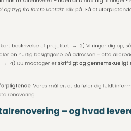
dit hus totalrenoveret – uden at binde dig til noget?
S
 og tryg fra første kontakt
. Klik på [Få et uforpligten
kort beskrivelse af projektet → 2) Vi ringer dig op, 
er en hurtig besigtigelse på adressen – ofte allerede
rø → 4) Du modtager et
skriftligt og gennemskueligt
t
uforpligtende
. Vores mål er, at du føler dig fuldt infor
otalrenovering.
alrenovering – og hvad lever