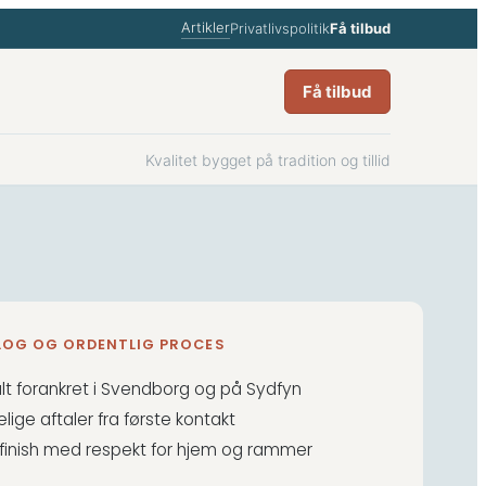
Artikler
Privatlivspolitik
Få tilbud
Få tilbud
Kvalitet bygget på tradition og tillid
ALOG OG ORDENTLIG PROCES
lt forankret i Svendborg og på Sydfyn
lige aftaler fra første kontakt
 finish med respekt for hjem og rammer