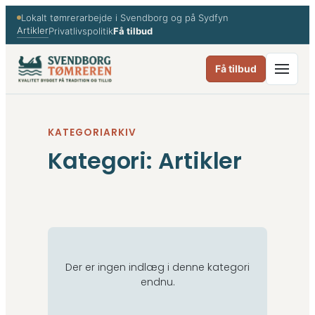
Spring
Lokalt tømrerarbejde i Svendborg og på Sydfyn
til
Artikler
Privatlivspolitik
Få tilbud
indhold
Få tilbud
KATEGORIARKIV
Kategori:
Artikler
Der er ingen indlæg i denne kategori
endnu.