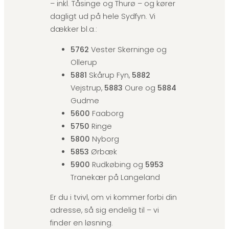
– inkl. Tåsinge og Thurø – og kører
dagligt ud på hele Sydfyn. Vi
dækker bl.a.:
5762
Vester Skerninge og
Ollerup
5881
Skårup Fyn,
5882
Vejstrup,
5883
Oure og
5884
Gudme
5600
Faaborg
5750
Ringe
5800
Nyborg
5853
Ørbæk
5900
Rudkøbing og
5953
Tranekær på Langeland
Er du i tvivl, om vi kommer forbi din
adresse, så sig endelig til – vi
finder en løsning.