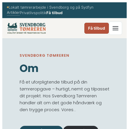
Spring
Lokalt tømrerarbejde i Svendborg og på Sydfyn
til
Artikler
Privatlivspolitik
Få tilbud
indhold
Få tilbud
SVENDBORG TØMREREN
Om
Få et uforpligtende tilbud på din
tømreropgave – hurtigt, nemt og tilpasset
dit projekt. Hos Svendborg Tømreren
handler alt om det gode håndværk og
den trygge proces. Vores…