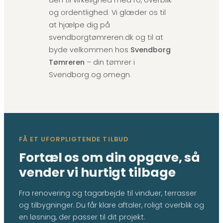
den til virkelighed med ro, overblik
og ordentlighed. Vi glæder os til
at hjælpe dig på
svendborgtømreren.dk og til at
byde velkommen hos
Svendborg
Tømreren
– din tømrer i
Svendborg og omegn.
FÅ ET UFORPLIGTENDE TILBUD
Fortæl os om din opgave, så
vender vi hurtigt tilbage
Fra renovering og tagarbejde til vinduer, terrasser
og tilbygninger. Du får klare aftaler, roligt overblik og
en løsning, der passer til dit projekt.