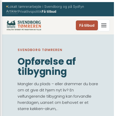
Spring
Lokalt tømrerarbejde i Svendborg og på Sydfyn
til
Artikler
Privatlivspolitik
Få tilbud
indhold
Få tilbud
SVENDBORG TØMREREN
Opførelse af
tilbygning
Mangler du plads – eller drømmer du bare
om at give dit hjem nyt liv? En
velfungerende tilbygning kan forvandle
hverdagen, uanset om behovet er et
større køkken-alrum,…