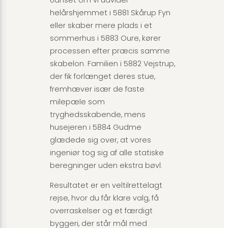
helårshjemmet i 5881 Skårup Fyn
eller skaber mere plads i et
sommerhus i 5883 Oure, kører
processen efter præcis samme
skabelon. Familien i 5882 Vejstrup,
der fik forlænget deres stue,
fremhæver især de faste
milepæle som
tryghedsskabende, mens
husejeren i 5884 Gudme
glædede sig over, at vores
ingeniør tog sig af alle statiske
beregninger uden ekstra bøvl.
Resultatet er en veltilrettelagt
rejse, hvor du får klare valg, få
overraskelser og et færdigt
byggeri, der står mål med