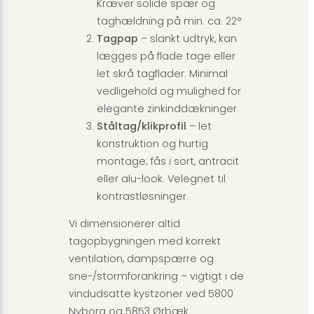
Kræver solide spær og
taghældning på min. ca. 22°.
Tagpap
– slankt udtryk, kan
lægges på flade tage eller
let skrå tagflader. Minimal
vedligehold og mulighed for
elegante zinkinddækninger.
Ståltag/klikprofil
– let
konstruktion og hurtig
montage; fås i sort, antracit
eller alu-look. Velegnet til
kontrastløsninger.
Vi dimensionerer altid
tagopbygningen med korrekt
ventilation, dampspærre og
sne-/stormforankring – vigtigt i de
vindudsatte kystzoner ved 5800
Nyborg og 5853 Ørbæk.