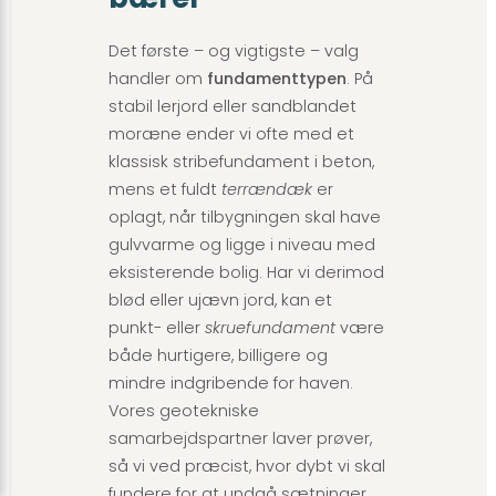
Det første – og vigtigste – valg
handler om
fundamenttypen
. På
stabil lerjord eller sandblandet
moræne ender vi ofte med et
klassisk stribefundament i beton,
mens et fuldt
terrændæk
er
oplagt, når tilbygningen skal have
gulvvarme og ligge i niveau med
eksisterende bolig. Har vi derimod
blød eller ujævn jord, kan et
punkt- eller
skruefundament
være
både hurtigere, billigere og
mindre indgribende for haven.
Vores geotekniske
samarbejdspartner laver prøver,
så vi ved præcist, hvor dybt vi skal
fundere for at undgå sætninger.