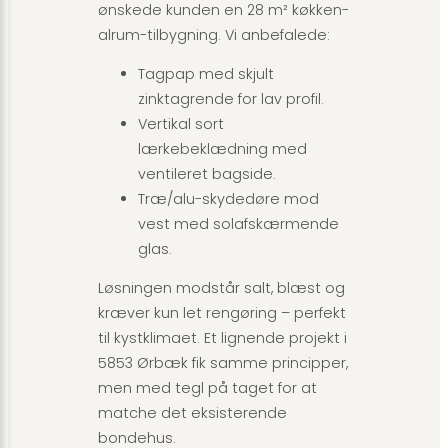
ønskede kunden en 28 m² køkken-
alrum-tilbygning. Vi anbefalede:
Tagpap med skjult
zinktagrende for lav profil.
Vertikal sort
lærkebeklædning med
ventileret bagside.
Træ/alu-skydedøre mod
vest med solafskærmende
glas.
Løsningen modstår salt, blæst og
kræver kun let rengøring – perfekt
til kystklimaet. Et lignende projekt i
5853 Ørbæk fik samme principper,
men med tegl på taget for at
matche det eksisterende
bondehus.