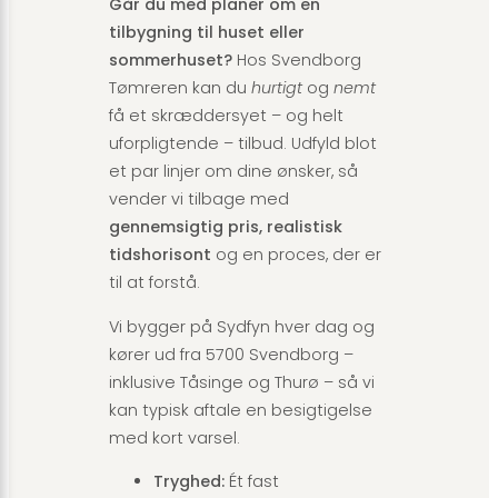
Går du med planer om en
tilbygning til huset eller
sommerhuset?
Hos Svendborg
Tømreren kan du
hurtigt
og
nemt
få et skræddersyet – og helt
uforpligtende – tilbud. Udfyld blot
et par linjer om dine ønsker, så
vender vi tilbage med
gennemsigtig pris, realistisk
tidshorisont
og en proces, der er
til at forstå.
Vi bygger på Sydfyn hver dag og
kører ud fra 5700 Svendborg –
inklusive Tåsinge og Thurø – så vi
kan typisk aftale en besigtigelse
med kort varsel.
Tryghed:
Ét fast