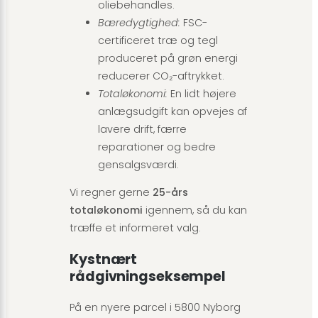
oliebehandles.
Bæredygtighed:
FSC-
certificeret træ og tegl
produceret på grøn energi
reducerer CO₂-aftrykket.
Totaløkonomi:
En lidt højere
anlægsudgift kan opvejes af
lavere drift, færre
reparationer og bedre
gensalgsværdi.
Vi regner gerne
25-års
totaløkonomi
igennem, så du kan
træffe et informeret valg.
Kystnært
rådgivningseksempel
På en nyere parcel i 5800 Nyborg