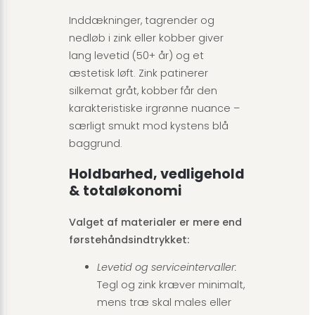
Inddækninger, tagrender og
nedløb i zink eller kobber giver
lang levetid (50+ år) og et
æstetisk løft. Zink patinerer
silkemat gråt, kobber får den
karakteristiske irgrønne nuance –
særligt smukt mod kystens blå
baggrund.
Holdbarhed, vedligehold
& totaløkonomi
Valget af materialer er mere end
førstehåndsindtrykket:
Levetid og serviceintervaller:
Tegl og zink kræver minimalt,
mens træ skal males eller