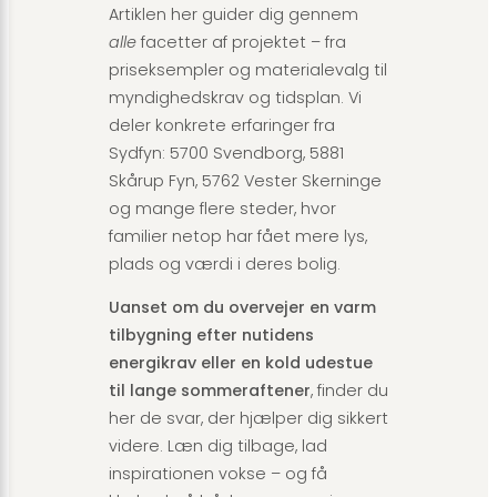
Artiklen her guider dig gennem
alle
facetter af projektet – fra
priseksempler og materiale­valg til
myndigheds­krav og tidsplan. Vi
deler konkrete erfaringer fra
Sydfyn: 5700 Svendborg, 5881
Skårup Fyn, 5762 Vester Skerninge
og mange flere steder, hvor
familier netop har fået mere lys,
plads og værdi i deres bolig.
Uanset om du overvejer en varm
tilbygning efter nutidens
energikrav eller en kold udestue
til lange sommeraftener
, finder du
her de svar, der hjælper dig sikkert
videre. Læn dig tilbage, lad
inspirationen vokse – og få