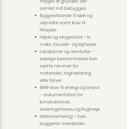
meget af grunden der
samlet må bebygges.
Byggeafstande
til skel og
vejmidte samt krav til
frihøjder.
Højde og etageantal
– fx
maks. facade- og kip­højde.
Lokalplaner og servitutter
–
særlige bestemmelser kan
sætte rammer for
materialer, taghældning
eller farver.
BR18-krav
til energi og brand
– dokumentation for
konstruktioner,
isoleringsniveau og flugtveje.
Naboorientering
– hvis
byggeriet overskrider