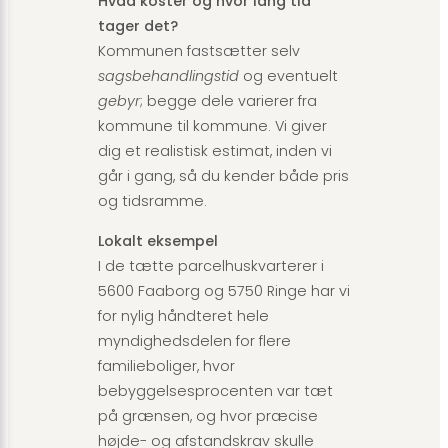
Hvad koster og hvor lang tid
tager det?
Kommunen fastsætter selv
sagsbehandlingstid
og eventuelt
gebyr
; begge dele varierer fra
kommune til kommune. Vi giver
dig et realistisk estimat, inden vi
går i gang, så du kender både pris
og tidsramme.
Lokalt eksempel
I de tætte parcelhuskvarterer i
5600 Faaborg
og
5750 Ringe
har vi
for nylig håndteret hele
myndighedsdelen for flere
familieboliger, hvor
bebyggelsesprocenten var tæt
på grænsen, og hvor præcise
højde- og afstandskrav skulle