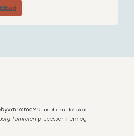
 tilbud
hobbyværksted?
Uanset om det skal
borg Tømreren
processen nem og