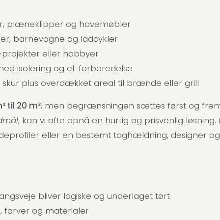
r, plæneklipper og havemøbler
kler, barnevogne og ladcykler
v-projekter eller hobbyer
ed isolering og el-forberedelse
kur plus overdækket areal til brænde eller grill
² til 20 m²
, men begrænsningen sættes først og frem
dmål
, kan vi ofte opnå en hurtig og prisvenlig løsning
deprofiler eller en bestemt taghældning, designer o
ngsveje bliver logiske og underlaget tørt
, farver og materialer