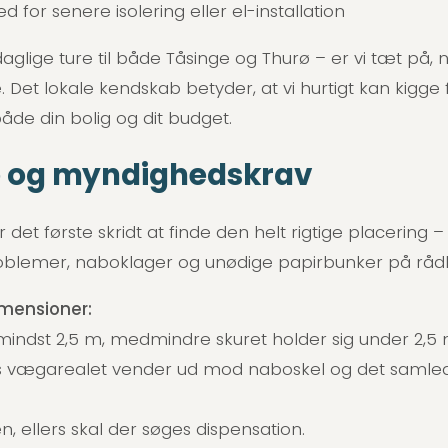
 for senere isolering eller el-installation
lige ture til både Tåsinge og Thurø – er vi tæt på, 
. Det lokale kendskab betyder, at vi hurtigt kan kigge
både din bolig og dit budget.
se og myndighedskrav
det første skridt at finde den helt rigtige placering 
problemer, naboklager og unødige papirbunker på råd
imensioner:
 mindst 2,5 m, medmindre skuret holder sig under 2,5 m
 hvis vægarealet vender ud mod naboskel og det saml
n, ellers skal der søges dispensation.