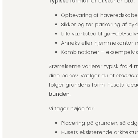
Typiske formål
for et skur er bl.a.:
Opbevaring af haveredskabe
Sikker og tør parkering af cy
Lille værksted til gør-det-sel
Anneks eller hjemmekontor m
Kombinationer – eksempelvis s
Størrelserne varierer typisk fra
4 m
dine behov. Vælger du et
standar
følger grundens form, husets faca
bunden
.
Vi tager højde for:
Placering på grunden, så adga
Husets eksisterende arkitektur