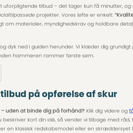
 uforpligtende tilbud – det tager kun få minutter, og d
cialtilpassede
projekter. Vores løfte er enkelt:
“Kvalit
ligt om materialer, myndighedskrav og holdbare detalj
, og dyk ned i guiden herunder. Vi klæder dig grundigt
ar, inden hammeren rammer første søm.
 tilbud på opførelse af skur
r – uden at binde dig på forhånd?
Klik dig videre og
f
Du beskriver kort din idé, så vender vi tilbage med råd,
ter en klassisk redskabs­model eller en skræddersyet 