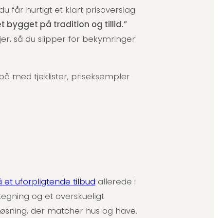
u får hurtigt et klart prisoverslag
et bygget på tradition og tillid.”
er, så du slipper for bekymringer
 på med tjeklister, priseksempler
å et uforpligtende tilbud
allerede i
 tegning og et overskueligt
løsning, der matcher hus og have.