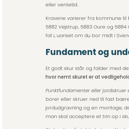
eller ventetid.
Kravene varierer fra kommune til
5882 Vejstrup, 5883 Oure og 5884
fat i, uanset om du bor midt i Svend
Fundament og unde
Et godt skur står og falder med d
hvor nemt skuret er at vedligehol
Punktfundamenter eller jordskruer
e
borer eller skruer ned til fast b
jordudgravning og en montage, der
man skal acceptere et trin op i s