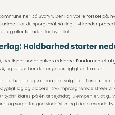
 kommune her på Sydfyn. Der kan være forskel på, hv
 Gudme. Har du spørgsmål, så ring – vi kender proce
borg eller lidt uden for byskiltet.
rlag: Holdbarhed starter ned
et, der ligger under gulvbrædderne.
Fundamentet afgø
de
, og valget bør derfor gribes rigtigt an fra start.
r det hurtige og økonomiske valg til de fleste redskabs
æredygtigt lag og placerer trykimprægnerede strøer di
 typisk klares på én arbejdsdag. Ulempen er, at gulv
kuret og sørge for god vindafstivning i de blæsende 