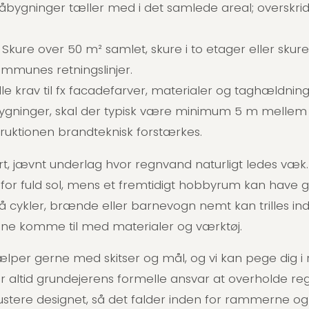
ygninger tæller med i det samlede areal; overskride
: Skure over 50 m² samlet, skure i to etager eller sk
kommunes retningslinjer.
ille krav til fx facadefarver, materialer og taghældning
bygninger, skal der typisk være minimum 5 m mellem
truktionen brandteknisk forstærkes.
t, jævnt underlag hvor regnvand naturligt ledes væk. 
or fuld sol, mens et fremtidigt hobbyrum kan have g
 så cykler, brænde eller barnevogn nemt kan trilles 
nne komme til med materialer og værktøj.
ælper gerne med skitser og mål, og vi kan pege dig i r
tid grundejerens formelle ansvar at overholde regler
tere designet, så det falder inden for rammerne og 