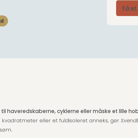
Få et
ud
 til haveredskaberne, cyklerne eller måske et lille 
kvadratmeter eller et fuldisoleret anneks, gør
Svend
e søm.