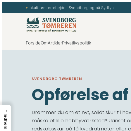
Spring
Lokalt tømrerarbejde i Svendborg og på Sydfyn
til
indhold
Forside
Om
Artikler
Privatlivspolitik
SVENDBORG TØMREREN
Opførelse af
→
Drømmer du om et nyt, solidt skur til ha
Indhold
måske et lille hobbyværksted? Uanset o
redskabsskur på få kvadratmeter eller e