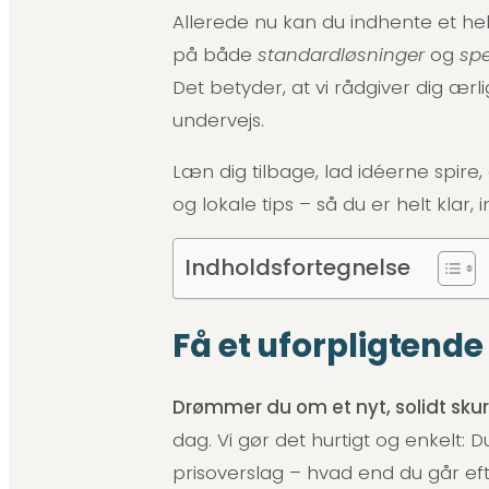
Allerede nu kan du indhente et helt
på både
standardløsninger
og
spe
Det betyder, at vi rådgiver dig ær
undervejs.
Læn dig tilbage, lad idéerne spire
og lokale tips – så du er helt kl
Indholdsfortegnelse
Få et uforpligtende
Drømmer du om et nyt, solidt sku
dag. Vi gør det hurtigt og enkelt: 
prisoverslag – hvad end du går ef