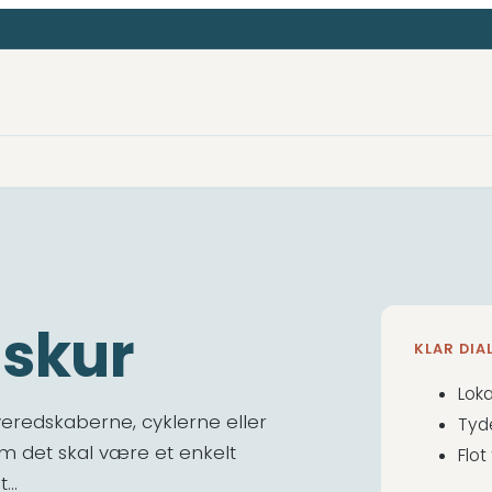
 skur
KLAR DI
Loka
veredskaberne, cyklerne eller
Tyde
m det skal være et enkelt
Flot
t…