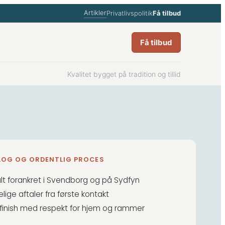
Artikler
Privatlivspolitik
Få tilbud
Få tilbud
Kvalitet bygget på tradition og tillid
ALOG OG ORDENTLIG PROCES
lt forankret i Svendborg og på Sydfyn
lige aftaler fra første kontakt
 finish med respekt for hjem og rammer