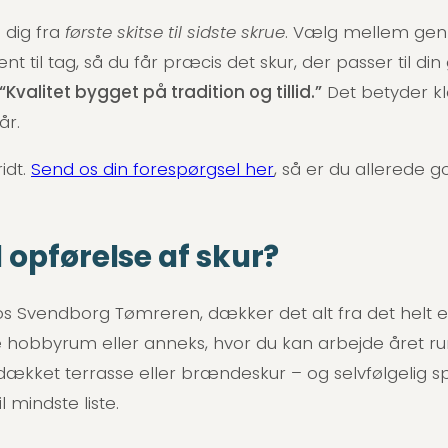
 dig fra
første skitse til sidste skrue
. Vælg mellem gen
ent til tag, så du får præcis det skur, der passer til 
“Kvalitet bygget på tradition og tillid.”
Det betyder kl
år.
idt.
Send os din forespørgsel her
, så er du allerede g
opførelse af skur?
s Svendborg Tømreren, dækker det alt fra det helt e
de hobbyrum eller anneks, hvor du kan arbejde året ru
kket terrasse eller brændeskur – og selvfølgelig s
 mindste liste.