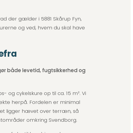
ad der gælder i 5881 Skårup Fyn,
durerne og ved, hvem du skal have
efra
r både levetid, fugtsikkerhed og
- og cykelskure op til ca. 15 m². Vi
rekte herpå. Fordelen er minimal
et ligger hævet over terræn, så
kystområder omkring Svendborg.