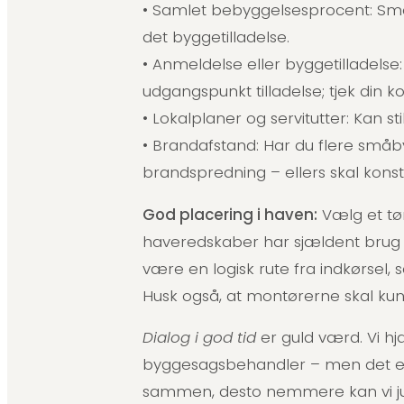
• Samlet bebyggelsesprocent: Småb
det byggetilladelse.
• Anmeldelse eller byggetilladelse
udgangspunkt tilladelse; tjek din 
• Lokalplaner og servitutter: Kan st
• Brandafstand: Har du flere små
brandspredning – ellers skal kons
God placering i haven:
Vælg et tør
haveredskaber har sjældent brug f
være en logisk rute fra indkørsel,
Husk også, at montørerne skal ku
Dialog i god tid
er guld værd. Vi hj
byggesagsbehandler – men det er al
sammen, desto nemmere kan vi jus